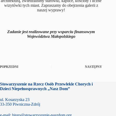
architekturą, zwiedzaliśmy starówki, kaplice, kościoły i liczne
wizytówki tych miast. Zapraszamy do obejrzenia galerii z
naszej wyprawy!
Zadanie jest realizowane przy wsparciu finansowym
Województwa Małopolskiego
POPRZEDNI
NASTĘPNY
Stowarzyszenie na Rzecz Osób Przewlekle Chorych i
Dzieci Niepełnosprawnych „Nasz Dom”
ul. Kosarzyska 23
33-350 Piwniczna-Zdrój
e-mail:
biuro@stowarzyszenie-naszdom.org