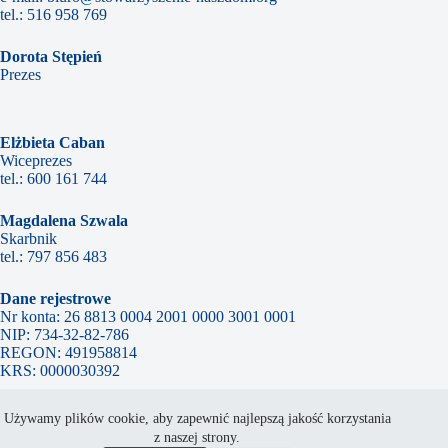
tel.:
516 958 769
Dorota Stępień
Prezes
Elżbieta Caban
Wiceprezes
tel.:
600 161 744
Magdalena Szwala
Skarbnik
tel.:
797 856 483
Dane rejestrowe
Nr konta: 26 8813 0004 2001 0000 3001 0001
NIP: 734-32-82-786
REGON: 491958814
KRS: 0000030392
Używamy plików cookie, aby zapewnić najlepszą jakość korzystania
Ochrona Danych Osobowych
z naszej strony.