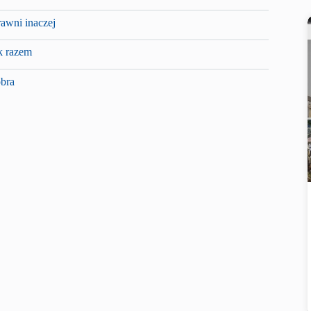
awni inaczej
k razem
obra