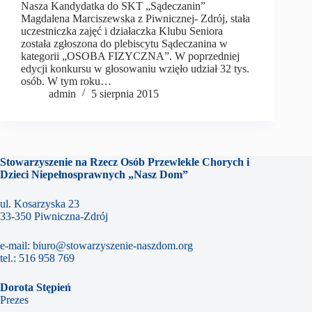
Nasza Kandydatka do SKT „Sądeczanin”
Magdalena Marciszewska z Piwnicznej- Zdrój, stała
uczestniczka zajęć i działaczka Klubu Seniora
została zgłoszona do plebiscytu Sądeczanina w
kategorii „OSOBA FIZYCZNA”. W poprzedniej
edycji konkursu w głosowaniu wzięło udział 32 tys.
osób. W tym roku…
admin
5 sierpnia 2015
Stowarzyszenie na Rzecz Osób Przewlekle Chorych i
Dzieci Niepełnosprawnych „Nasz Dom”
ul. Kosarzyska 23
33-350 Piwniczna-Zdrój
e-mail:
biuro@stowarzyszenie-naszdom.org
tel.:
516 958 769
Dorota Stępień
Prezes