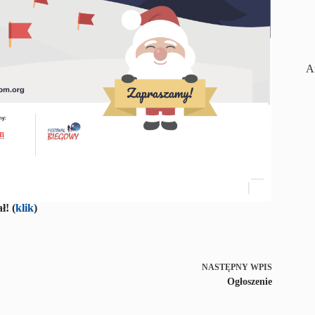
A
ł! (
klik
)
NASTĘPNY
WPIS
Ogłoszenie