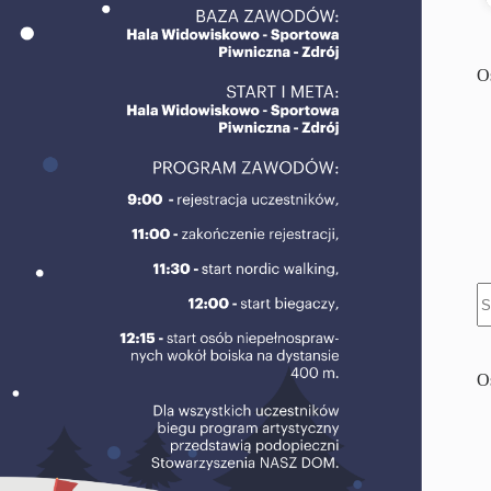
O
B
w
O