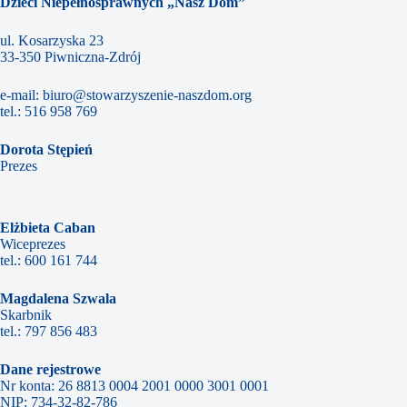
Dzieci Niepełnosprawnych „Nasz Dom”
ul. Kosarzyska 23
33-350 Piwniczna-Zdrój
e-mail:
biuro@stowarzyszenie-naszdom.org
tel.:
516 958 769
Dorota Stępień
Prezes
Elżbieta Caban
Wiceprezes
tel.:
600 161 744
Magdalena Szwala
Skarbnik
tel.:
797 856 483
Dane rejestrowe
Nr konta: 26 8813 0004 2001 0000 3001 0001
NIP: 734-32-82-786