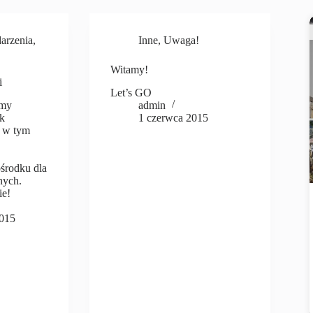
arzenia
,
Inne
,
Uwaga!
Witamy!
i
Let’s GO
amy
admin
ik
1 czerwca 2015
y w tym
środku dla
nych.
ie!
2015