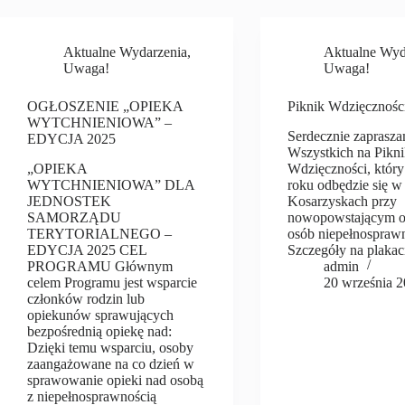
Aktualne Wydarzenia
,
Aktualne Wyd
Uwaga!
Uwaga!
OGŁOSZENIE „OPIEKA
Piknik Wdzięcznośc
WYTCHNIENIOWA” –
Serdecznie zaprasz
EDYCJA 2025
Wszystkich na Pikn
„OPIEKA
Wdzięczności, któr
WYTCHNIENIOWA” DLA
roku odbędzie się w
JEDNOSTEK
Kosarzyskach przy
SAMORZĄDU
nowopowstającym o
TERYTORIALNEGO –
osób niepełnospraw
EDYCJA 2025 CEL
Szczegóły na plakac
PROGRAMU Głównym
admin
celem Programu jest wsparcie
20 września 
członków rodzin lub
opiekunów sprawujących
bezpośrednią opiekę nad:
Dzięki temu wsparciu, osoby
zaangażowane na co dzień w
sprawowanie opieki nad osobą
z niepełnosprawnością