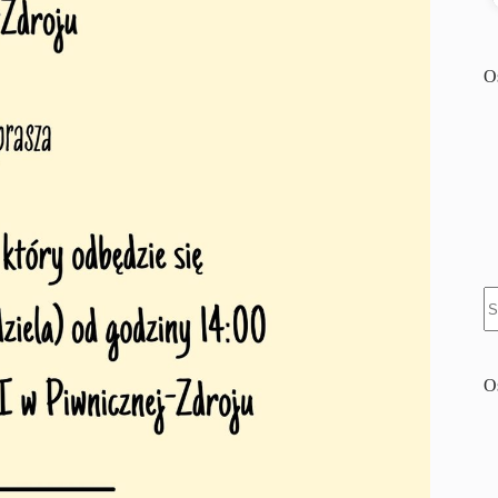
O
B
w
O