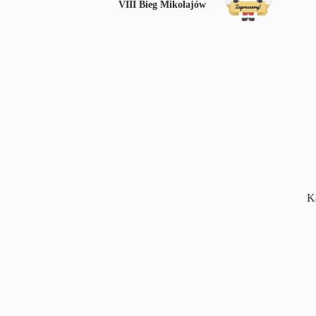
VIII Bieg Mikołajów
K