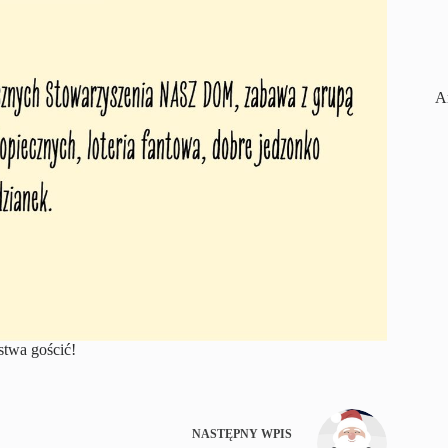
A
stwa gościć!
NASTĘPNY
WPIS