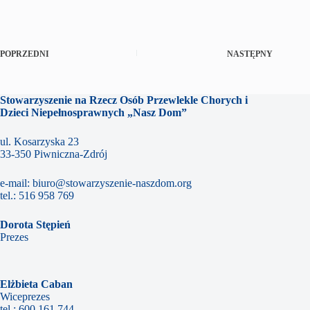
POPRZEDNI
NASTĘPNY
Stowarzyszenie na Rzecz Osób Przewlekle Chorych i
Dzieci Niepełnosprawnych „Nasz Dom”
ul. Kosarzyska 23
33-350 Piwniczna-Zdrój
e-mail:
biuro@stowarzyszenie-naszdom.org
tel.:
516 958 769
Dorota Stępień
Prezes
Elżbieta Caban
Wiceprezes
tel.:
600 161 744