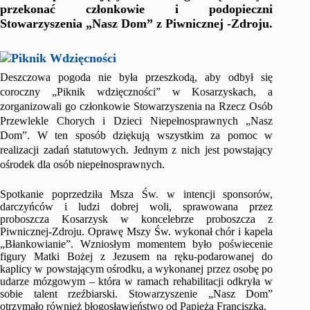
przekonać członkowie i podopieczni
Stowarzyszenia „Nasz Dom” z Piwnicznej -Zdroju.
Deszczowa pogoda nie była przeszkodą, aby odbył się
coroczny „Piknik wdzięczności” w Kosarzyskach, a
zorganizowali go członkowie Stowarzyszenia na Rzecz Osób
Przewlekle Chorych i Dzieci Niepełnosprawnych „Nasz
Dom”. W ten sposób dziękują wszystkim za pomoc w
realizacji zadań statutowych. Jednym z nich jest powstający
ośrodek dla osób niepełnosprawnych.
Spotkanie poprzedziła Msza Św. w intencji sponsorów,
darczyńców i ludzi dobrej woli, sprawowana przez
proboszcza Kosarzysk w koncelebrze proboszcza z
Piwnicznej-Zdroju. Oprawę Mszy Św. wykonał chór i kapela
„Błankowianie”. Wzniosłym momentem było poświecenie
figury Matki Bożej z Jezusem na ręku-podarowanej do
kaplicy w powstającym ośrodku, a wykonanej przez osobę po
udarze mózgowym – która w ramach rehabilitacji odkryła w
sobie talent rzeźbiarski. Stowarzyszenie „Nasz Dom”
otrzymało również błogosławieństwo od Papieża Franciszka.