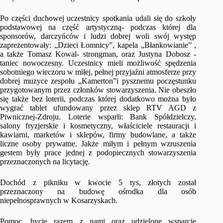
Po części duchowej uczestnicy spotkania udali się do szkoły
podstawowej na część artystyczną- podczas której dla
sponsorów, darczyńców i ludzi dobrej woli swój występ
zaprezentowały: „Dzieci Łomnicy”, kapela „Błankowianie” ,
a także Tomasz Kowal- strongman, oraz Justyna Dobosz -
taniec nowoczesny. Uczestnicy mieli możliwość spędzenia
sobotniego wieczoru w miłej, pełnej przyjaźni atmosferze przy
dobrej muzyce zespołu „Kamerton”i pysznemu poczęstunku
przygotowanym przez członków stowarzyszenia. Nie obeszło
się także bez loterii, podczas której dodatkowo można było
wygrać tablet ufundowany przez sklep RTV AGD z
Piwnicznej-Zdroju. Loterie wsparli: Bank Spółdzielczy,
salony fryzjerskie i kosmetyczny, właściciele restauracji i
kawiarni, marketów i sklepów, firmy budowlane, a także
liczne osoby prywatne. Jakże miłym i pełnym wzruszenia
gestem były prace jednej z podopiecznych stowarzyszenia
przeznaczonych na licytację.
Dochód z pikniku w kwocie 5 tys, złotych został
przeznaczony na budowę ośrodka dla osób
niepełnosprawnych w Kosarzyskach.
Pomoc, bycie razem z nami oraz udzielone wsparcie