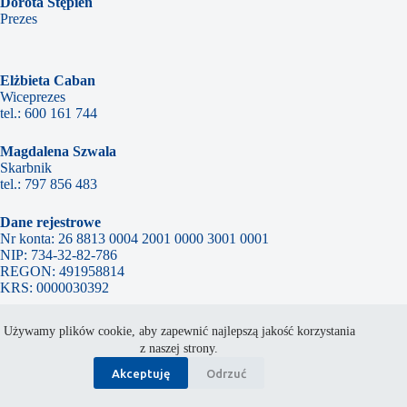
Dorota Stępień
Prezes
Elżbieta Caban
Wiceprezes
tel.:
600 161 744
Magdalena Szwala
Skarbnik
tel.:
797 856 483
Dane rejestrowe
Nr konta: 26 8813 0004 2001 0000 3001 0001
NIP: 734-32-82-786
REGON: 491958814
KRS: 0000030392
Używamy plików cookie, aby zapewnić najlepszą jakość korzystania
Ochrona Danych Osobowych
z naszej strony.
Darowizny
Akceptuję
Odrzuć
1% Podatku
Copyright © 2026 - Wszelkie prawa zastrzeżone. Nasz Dom